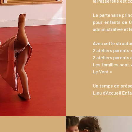
la Passerelle est 
Le partenaire princ
pour enfants de 0 
administrative et l
Avec cette structure
2 ateliers parents-
2 ateliers parents 
Les familles sont
Le Vent »
Un temps de présen
Lieu d'Accueil Enf