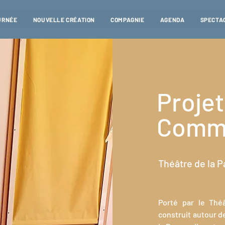
URNÉE
NOUVELLE CRÉATION
COMPAGNIE
AGENDA
SPECTAC
Projet
Comme
Théâtre de la P
Porté par le Théâ
construit autour d